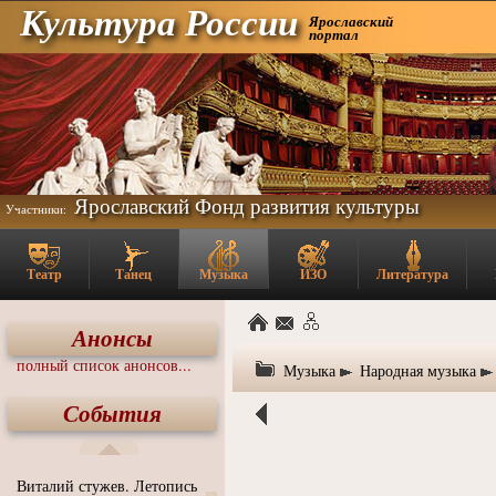
Культура России
Ярославский
портал
Ярославский Фонд развития культуры
Участники:
Театр
Танец
Музыка
ИЗО
Литература
Анонсы
полный список анонсов...
Музыка
Народная музыка
События
Виталий стужев. Летопись