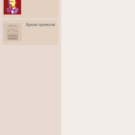
3: Обусловленности
человека и их влияние на
карьеру
Творческая встреча со
Архив проектов
скульптором Дмитрием
Тугариновым
АртБульвар в День города
Ярославля