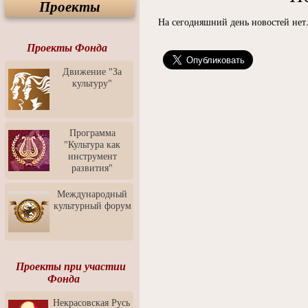
Проекты
Спектакль "Крик" в Музее
Современного Искусства
На сегодняшний день новостей нет.
Видео о Музее
современного искусства от
Проекты Фонда
Медиа-школа "ФОКУС"
Движение "За
Моноспектакль
культуру"
"Вертинский. Исповедь
Барона"
Выставка-продажа
"Притяжение" в центре
Программа
ЛЕКСУС - ЯРОСЛАВЛЬ
"Культура как
инструмент
Презентация выставки
развития"
Зураба Церетели
Пресс-конференция к
Международный
открытию выставки Зураба
культурный форум
Церетели
Фестиваль уличной
культуры "На районе"
Отчётный концерт детского
Проекты при участии
театра танца "Задоринка"
Фонда
Ассоциация Молодых
Некрасовская Русь
Профессионалов - Эпизод