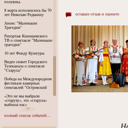
полувека.
8 марта исполнилось бы 70
оставьте отзыв и оцените
лет Николаю Редькину
Анонс "Маленькие
Трагедии"
Репортаж Кинешемского
ТВ о спектакле "Маленькие
трагедии"
10 лет Фонду Культуры
Видео сюжет Городского
Телеканала о спектакле
"Старуха"
Победа на Международном
фестивале камерных
спектаклей "Островский
«Это не мы выбрали
«старуху», это «старуха»
выбрала нас»
Иммерсивный спектакль
полный список событий...
"Язык чистого полета
Души"
Н