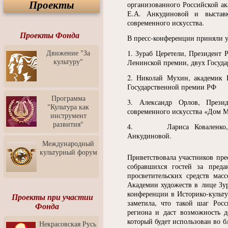
Проекты
Спектакль "Крик" в Музее
организованного Российской ак
Современного Искусства
Е.А. Анкудиновой и выставк
современного искусства.
Видео о Музее
современного искусства от
Проекты Фонда
В пресс-конференции приняли у
Медиа-школа "ФОКУС"
Движение "За
1. Зураб Церетели, Президент 
Моноспектакль
культуру"
Ленинской премии, двух Госуд
"Вертинский. Исповедь
Барона"
2. Николай Мухин, академик 
Государственной премии РФ
Выставка-продажа
"Притяжение" в центре
Программа
3. Александр Орлов, Презид
ЛЕКСУС - ЯРОСЛАВЛЬ
"Культура как
современного искусства
«
Дом М
инструмент
Презентация выставки
развития"
Зураба Церетели
4. Лариса Коваленко, дир
Анкудиновой.
Пресс-конференция к
Международный
открытию выставки Зураба
культурный форум
Церетели
Приветствовала участников пре
собравшихся гостей за преда
Фестиваль уличной
просветительских средств мас
культуры "На районе"
Академии художеств в лице Зур
конференции в Историко-культу
Отчётный концерт детского
Проекты при участии
театра танца "Задоринка"
заметила, что такой шаг Рос
Фонда
региона и даст возможность д
Ассоциация Молодых
который будет использован во б
Некрасовская Русь
Профессионалов - Эпизод