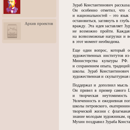
3: Обусловленности
Зураб Константинович рассказ
человека и их влияние на
Он особенно отметил, что 
карьеру
и национальностей – это язык
Творческая встреча со
остановиться, заглянуть в глуб
Архив проектов
скульптором Дмитрием
вражду. Эта идея заставляет Зу
Тугариновым
не возможно пройти. Каждая
на всевозможные нагрузки и во
АртБульвар в День города
в этот момент необходима.
Ярославля
Еще один вопрос, который о
художественных институтов из
Министерства культуры РФ
и сохранением опыта, традиций
школы. Зураб Константинович
художественная и скульптурная 
Поддержал и дополнил мысль 
Он привел в пример самого Це
и творческая неутомимость
Увлеченность и ежедневная по
школы петровского, екатерини
творческой жизни с флагмана
знание молодым художникам, ор
Мухин поздравил Зураба Конста