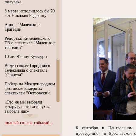
полувека.
8 марта исполнилось бы 70
лет Николаю Редькину
Анонс "Маленькие
Трагедии"
Репортаж Кинешемского
ТВ о спектакле "Маленькие
трагедии"
10 лет Фонду Культуры
Видео сюжет Городского
Телеканала о спектакле
"Старуха"
Победа на Международном
фестивале камерных
спектаклей "Островский
«Это не мы выбрали
«старуху», это «старуха»
выбрала нас»
Иммерсивный спектакль
полный список событий...
"Язык чистого полета
8 сентября в Центральном Д
Души"
проведению в Ярославской об