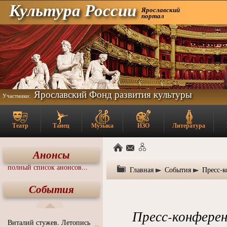
Культура России
Ярославский
портал
Ярославский Фонд развития культуры
Участники:
Театр
Танец
Музыка
ИЗО
Литература
Анонсы
полный список анонсов...
Главная
События
Пресс-к
События
Пресс-конфере
Виталий стужев. Летопись