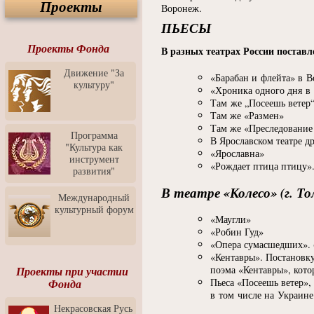
Проекты
Спектакль "Крик" в Музее
Воронеж.
Современного Искусства
ПЬЕСЫ
Видео о Музее
современного искусства от
Проекты Фонда
В разных театрах России постав
Медиа-школа "ФОКУС"
Движение "За
«Барабан и флейта» в В
Моноспектакль
культуру"
"Вертинский. Исповедь
«Хроника одного дня в 
Барона"
Там же „Посеешь ветер
Там же «Размен»
Выставка-продажа
Там же «Преследование 
"Притяжение" в центре
Программа
В Ярославском театре д
ЛЕКСУС - ЯРОСЛАВЛЬ
"Культура как
«Ярославна»
инструмент
Презентация выставки
«Рождает птица птицу»
развития"
Зураба Церетели
В театре «Колесо» (г. Т
Пресс-конференция к
Международный
открытию выставки Зураба
культурный форум
Церетели
«Маугли»
«Робин Гуд»
Фестиваль уличной
«Опера сумасшедших». (
культуры "На районе"
«Кентавры». Постановк
Отчётный концерт детского
поэма «Кентавры», кото
Проекты при участии
театра танца "Задоринка"
Пьеса «Посеешь ветер»,
Фонда
в том числе на Украине
Ассоциация Молодых
Некрасовская Русь
Профессионалов - Эпизод