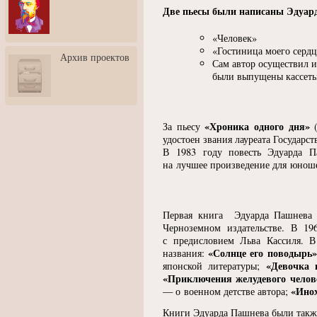
3: Обусловленности
Две пьесы были написаны Эдуар
человека и их влияние на
карьеру
«Человек»
Творческая встреча со
«Гостиница моего сердц
Архив проектов
скульптором Дмитрием
Сам автор осуществил 
Тугариновым
были выпущены кассеты
АртБульвар в День города
Ярославля
«Хроника одного дня»
За пьесу
(
удостоен звания лауреата Государс
В 1983 году повесть Эдуарда 
на лучшее произведение для юноше
Первая книга Эдуарда Пашнев
Черноземном издательстве. В 1
с предисловием Льва Кассиля. 
«Солнце его поводырь
названия:
«Девочка 
японской литературы;
«Приключения желудевого челов
«Инох
— о военном детстве автора;
Книги Эдуарда Пашнева были также