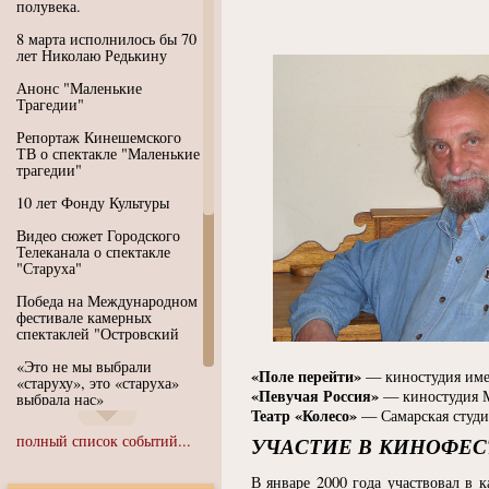
полувека.
8 марта исполнилось бы 70
лет Николаю Редькину
Анонс "Маленькие
Трагедии"
Репортаж Кинешемского
ТВ о спектакле "Маленькие
трагедии"
10 лет Фонду Культуры
Видео сюжет Городского
Телеканала о спектакле
"Старуха"
Победа на Международном
фестивале камерных
спектаклей "Островский
«Это не мы выбрали
«Поле перейти»
— киностудия име
«старуху», это «старуха»
«Певучая Россия»
— киностудия 
выбрала нас»
Театр «Колесо»
— Самарская студи
Иммерсивный спектакль
полный список событий...
УЧАСТИЕ В КИНОФЕС
"Язык чистого полета
Души"
В январе 2000 года участвовал в 