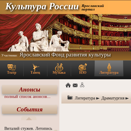
Культура России
Ярославский
портал
Ярославский Фонд развития культуры
Участники:
Театр
Танец
Музыка
ИЗО
Литература
Анонсы
полный список анонсов...
Литература
Драматургия
События
Виталий стужев. Летопись