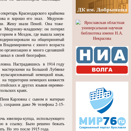
секретарь Краснодарского крайкома
ова и хорошо его знал. Медунов-
ши. Жену звали Пеней. Она тоже
ом Медунову-младшему: он потерял
ригорием в Моздок, где вышла замуж
 модернизировали на общепринятый
я Владимировича с юного возраста
щую организацию и много сделавший
утаивал в своей биографии.
рловна. Настрадавшись в 1914 году
 и мастерскими на Большой Лубянке
 вульгаризованный немецкий язык,
 на территории немецких княжеств
алтийских и других языков евреями-
ольских краях.
. Пеня Карловна с сыном и матерью
), сохранив даже № телефона 2-15-
очь ювелира-купца, использующего
ию в ссылку. Было решено бежать
ь. Но это после 1915 года.