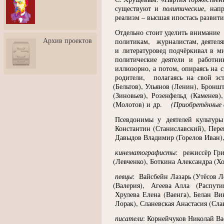
3: Обусловленности
существуют и
политические
, нап
человека и их влияние на
реализм – высшая ипостась развити
карьеру
Отдельно стоит уделить внимани
Творческая встреча со
Архив проектов
политикам, журналистам, деятеля
скульптором Дмитрием
Тугариновым
и литературовед подчёркивал в м
политические деятели и работни
АртБульвар в День города
иллюзорно, а потом, опираясь на с
Ярославля
родители, полагаясь на свой э
(
Бельтов), Ульянов
(
Ленин), Бронш
(
Зиновьев), Розенфельд
(
Каменев)
(
Молотов) и др.
(
Приобретённые ф
Псевдонимы у деятелей культур
Константин
(
Станиславский), Пер
Давыдов Владимир
(
Горелов Иван)
кинематографисты
: режиссёр Гр
(
Левченко), Боткина Александра
(
Хо
певцы
: Вайсбейн Лазарь
(
Утёсов Л
(
Валерия), Агеева Алла
(
Распут
Хрулева Елена
(
Ваенга), Белан Ви
Лорак), Сланевская Анастасия
(
Сла
писатели
: Корнейчуков Николай Ва