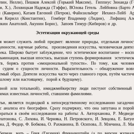
лин, Нелли), Пешков Алексей
(
Горький Максим), Гиппиус Зинаида
(
Г
, Х.), Лохвицкая Надежда
(
Тэффи), ВОлова Гетель Лейбовна
(
Барто 
н
(
Каверин), Катаев Евгений
(
Петров), Файнзильберг Иехиел-Лейб Ар
ов Кирилл
(
Константин), Гомберг Владимир
(
Лидин), Лифшиц Але
икин Анатолий, Акунин Борис), Запоев Тимур
(
Кибиров) и др.
Эстетизация окружающей среды
я может служить любой предмет: явление природы, отдельная личност
енности, научные работы, произведения искусства, человеческая деяте
века. Широко бытует заблуждение, что эстетическое воспитание – вос
ульминация, высшая ипостась, высшая ступень формирования эстетическ
в, борясь против
«
эмоциональной тупости». По тому, как челове
 судим о сущности личности. Выразительность – обнаружение вовн
мый образ. Деятели искусства часто через главного героя, путём части
шлому или настоящему, порой к будущему).
чной или тотальной), имиджмейкерству люди пестуют собственный
нимах известных личностей, ставшими фамилиями.
атьи, является подводкой к непосредственному исследованию загадо
с анализа его биографии. Сразу подчеркну, что она запутана и пор
аться в своём исследовании на работы: А. Авторханова, Р. Медведе
атонова, С. Лихова, И. Черняка, Н. Петровского, И. Зевцова, Е. Батуе
а, Д. Федор, Ф. Бобкова, О. Рахманина, В. Осипова, Л. Млечина, Л. Ма
берман, мать – Геня
(
Евгения) Флеккенштейн
(
а по версии журнал