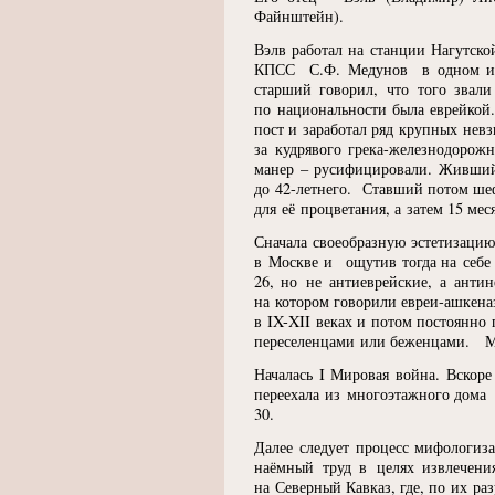
Файнштейн).
Вэлв работал на станции Нагутско
КПСС С.Ф. Медунов в одном из и
старший говорил, что того зва
по национальности была еврейкой
пост и заработал ряд крупных нев
за кудрявого грека-железнодоро
манер – русифицировали. Живший
до 42-летнего. Ставший потом ш
для её процветания, а затем 15 м
Сначала своеобразную эстетизаци
в Москве и ощутив тогда на себе
26, но не антиеврейские, а анти
на котором говорили евреи-ашкен
в IX-XII веках и потом постоянно
переселенцами или беженцами. Мно
Началась I Мировая война. Вскор
переехала из многоэтажного дома
30.
Далее следует процесс мифологиз
наёмный труд в целях извлечени
на Северный Кавказ, где, по их ра