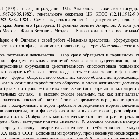
01
(100
) лет со дня рождения Ю.В. Андропова – советского государс
.1967-26.05.1982), генерального секретаря ЦК КПСС
(12
.11.1982-9.
1983 -9.02. 1984). Самая загадочная личность! По документам, родился
о края. Звали его Григорием. И фамилия была не Андропов. А если угл
 в Москве. Жил в Беслане и Моздоке… Как он жил, кто его воспитывал
аркс и Ф. Энгельс в своей работе
«
Немецкая идеология» сформулирова
ость в философии, экономике, политике, культуре:
«
Моё отношение к мо
сса пестования человечества взор сразу обращается к первичному 
ние фундаментальных антиномий человеческого существования, на 
рессивная окружающая действительность способствовала появлени
ах преодолеть её в реальности, то делалось это иллюзорно, в фантазия
тво –
форма общественного сознания, способ объяснения происходящег
, хотя в сознании первобытного общества и эпохи античности домини
ий
(
рассказ о прошлом) и синхронический
(
интерпретация настоящего
тдельных случаях, в высшем смысле реальным, так как запечатлева
множеством поколений, который являлся предметом веры, но не крити
тей, поддерживали, а порой требовали определённые нормы поведения
мировоззрения, но и философских и политических теорий, разнообразн
вительности. Особую роль мифологическое сознание играет в рекла
ории
«
быть» выступает понятие
«
казаться». В массовое сознание наряд
строгую логику, внедряется алогичность и субъективность. Быт
 XX века в СССР. Вспомним мифологему, произнесённую неоднократн
но провозглашает: нынешнее поколение людей будет жить при коммуниз