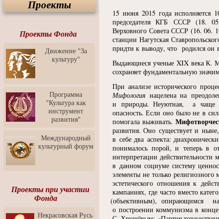
Проекты
Спектакль "Крик" в Музее
Современного Искусства
15 июня 2015 года исполняется 1
председателя КГБ СССР
(18
. 05
Видео о Музее
Верховного Совета СССР
(16
. 06. 
современного искусства от
Проекты Фонда
станции Нагутская Ставропольског
Медиа-школа "ФОКУС"
придти к выводу, что родился он
Движение "За
Моноспектакль
культуру"
"Вертинский. Исповедь
Выдающиеся ученые XIX века К. М
Барона"
сохраняет фундаментальную значим
Выставка-продажа
При анализе исторического проце
"Притяжение" в центре
Программа
Мифология
нацелена на преодоле
ЛЕКСУС - ЯРОСЛАВЛЬ
"Культура как
и природы. Неуютная, а чаще аг
инструмент
опасность. Если оно было не в сил
Презентация выставки
развития"
Зураба Церетели
Мифотворчес
помогала выживать.
развития. Оно существует и ныне
Пресс-конференция к
Международный
в себе два аспекта: диахроническ
открытию выставки Зураба
культурный форум
понималось порой, и теперь в о
Церетели
интерпретации действительности 
Фестиваль уличной
в данном социуме систему ценнос
культуры "На районе"
элементы не только религиозного 
эстетического отношения к дейст
Отчётный концерт детского
Проекты при участии
кампаниях, где часто вместо катег
театра танца "Задоринка"
Фонда
(
объективным), опирающимся на 
Ассоциация Молодых
о построении коммунизма в конце
Некрасовская Русь
Профессионалов - Эпизод
С. Хрущёвым:
«
Партия торжествен