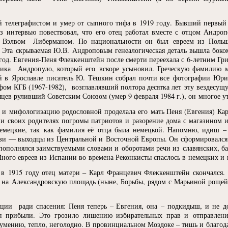
й телеграфистом и умер от сыпного тифа в 1919 году. Бывший первый 
нтервью повествовал, что его отец работал вместе с отцом Андроп
ли Вэлвом Либерманом. По национальности он был евреем из Поль
. Эта скрываемая Ю.В. Андроповым генеалогическая деталь вышла бок
згод. Евгения-Пеня Флеккенштейн после смерти переехала с 6-летним Г
жника Андропуло, который его вскоре усыновил. Греческую фамилию
 в Ярославле писатель Ю. Тёшкин собрал почти все фотографии Юри
ефом КГБ
(1967
-1982), возглавлявший полтора десятка лет эту вездесу
есяцев руливший Советским Союзом
(
умер 9 февраля 1984 г.), он многое 
ю и мифологизацию родословной проделала его мать Пеня
(
Евгения) Ка
 и своих родителях погромы патриотов и разорение дома с магазином
немецкие, так как фамилия её отца была немецкой. Напомню, идиш –
ази — выходцы из Центральной и Восточной Европы. Он сформировался
 пополнялся заимствуемыми словами и оборотами речи из славянских, б
го евреев из Испании во времена Реконкисты спаслось в немецких и п
е в 1915 году отец матери – Карл Францевич Флеккенштейн скончался
 на Александровскую площадь
(
ныне, Борьбы, рядом с Марьиной рощей
ации ради спасения: Пеня теперь – Евгения, она – подкидыш, и не д
я прибыли. Это грозило лишению избирательных прав и отправлен
зумению, тепло, неголодно. В провинциальном Моздоке – тишь и благодат