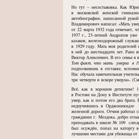
Но тут – несостыковка. Как Юрий
в московской женской гимназ
автобиографии, написанной рукой
Владимирович написал:
«
Мать уме
от 22 марта 1932 года отмечает, ч
1937 г., 23-летний Андропов уже
казаков, железнодорожный служа
в 1929 году. Мать моя родителей
в ней до шестнадцати лет. Рано 
Виктор Алексеевич. В его семье я
Тот факт, что мать умерла в 191
подполковник в отставке, вспоми
Нас обучала замечательная учител
три четверти и вскоре умерла».
(
См
Всё, как в хорошем детективе!
в Ростове на Дону в Институте пу
умер, как и потом его два брата.
недоучившись в Орджоникидзе
железной дороги. Отчим работал с
гражданин г. Моздока, добро отз
преподавать в школе № 109 слесар
был осуждён, попал на каторгу в
лучшими местами для убежища от 