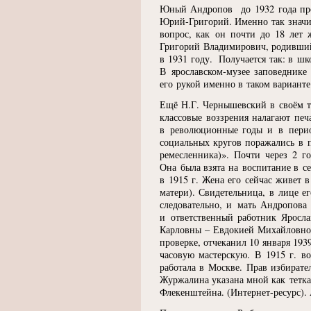
Юный Андропов до 1932 года прож
Юрий-Григорий. Именно так значит
вопрос, как он почти до 18 лет 
Григорий Владимирович, родившийс
в 1931 году. Получается так: в ш
В ярославском-музее заповеднике
его рукой именно в таком варианте
Ещё Н.Г. Чернышевский в своём т
классовые воззрения налагают пе
в революционные годы и в перио
социальных кругов поражались в 
ремесленника)». Почти через 2 г
Она была взята на воспитание в 
в 1915 г. Жена его сейчас живет 
матери). Свидетельница, в лице е
следовательно, и мать Андропова
и ответственный работник Яросла
Карловны – Евдокией Михайловной
проверке, отчеканил 10 января 1939 
часовую мастерскую. В 1915 г. в
работала в Москве. Прав избирате
Журжалина указана мной как тетка,
Флекенштейна.
(
Интернет-ресурс).