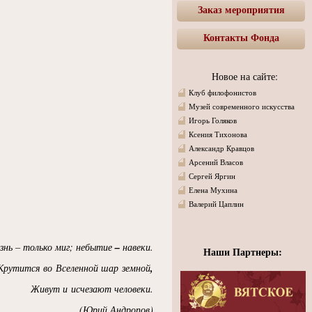
Заказ мероприятия
Контакты Фонда
Новое на сайте:
Клуб филофонистов
Музей современного искусства
Игорь Голяков
Ксения Тихонова
Александр Кравцов
Арсений Власов
Сергей Яргин
Елена Мухина
Валерий Цаплин
–
знь – только миг; небытие
навеки.
Наши Партнеры:
,
Крутится во Вселенной шар земной
Живут и исчезают человеки.
(
Юрий Андропов)