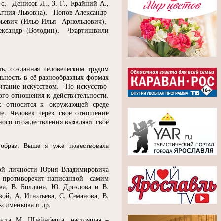
-с, Денисов Л., З. Г., Крайний А.,
Агния Львовна), Попов Александр
ьевич
(
Ильф Илья Арнольдович),
ксандр
(
Володин), Чхартишвили
ь, созданная человеческим трудом
льность в её разнообразных формах
питание искусством. Но искусство
ого отношения к действительности.
к относится к окружающей среде
е. Человек через своё отношение
чного отождествления выявляют своё
 образ. Выше я уже повествовала
чной личности Юрия Владимировича
ой противоречит написанной самим
ва, В. Болдина, Ю. Дроздова и В.
вой, А. Игнатьева, С. Семанова, В.
ксименкова и др.
иста М. Штейнберга, настоящая –