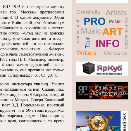
 1913-1915 г. преподавала музыку
елей гор. Москвы» противоречит
олиции). В одном документе Юрий
инять в Рыбинский речной техникум
втобиографии, сочинённой в августе
угие опусы.
«
Отец был из донских
)
когда мне было пять лет, а отец –
упца Флекенштейна и воспитывалась
второй муж, мой отчим, — Фёдоров
».
 до начала самостоятельной жизни
1937 года Н. Н. Оксимец, инженер,
 4 класс железнодорожной школы.
сожалению, она проучила нас только
ский
«
Стыр ныхас». 31. 03. 2014.).
ыном инспектора училищ. Учился
и начальником на ней. Сильно пил,
 Александровича Фёдорова, который
танцию Моздок Северо-Кавказской
й поэт В.Д. Пономаренко, почётный
сандрович и в 50-е годы продолжал
Пономаренко, родом с Полтавщины,
кие края, считавшиеся в то время