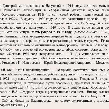
-Григорий мог появиться в Нагутской в 1914 году, если его мать в
ии Минсбаха? Информация в
«
Алфавитном указателе адресов жит
 будущего руководителя КГБ
(
по сути своей работы, политической п
рла в 1929». В другом – 1930 году. А в его заявлении с просьбой пр
то отца он лишился в 2-х летнем возрасте, то есть в 1916 году. А в а
 сообщает, что его папа умер в 1919 году. В архив встречаются и др
Мать умерла
в 1919 году
щий, мать из мещан.
,
(
выделено мной – Т. Д.
 не помнила, она в младенческом возрасте была подкинута в семью к
вышла замуж и вскоре после моего рождения развелась с мужем. Её 
 воспитывался вплоть до окончания железнодорожной школы в 1930 году,
9 году, он в очередной раз почему-то смифологизировал
. Выпускник 
Осенью 1930
года
нал:
«
(
выделено мной — Т. Д.) меня зачислили в
ьница – Евгения Карловна, доброжелательная и заботливая. К великому 
. Котлярова И. Наш земляк – Юрий Владимирович Андропов. – Моздок
 1-ый отец Юрия Владимировича — Владимир Константинович был с
тей сообщения, не доучившись, работал дежурным по станции, а потом 
 В 1921 году мать Андропова снова выходит замуж. Теперь за Виктора
(
Владикавказе) в техникуме путей сообщения, приезжает жить на с
мотрителем зданий, потом инструктором санитарного дела. Ярославски
ывался о В.А. Фёдорове, когда я расспрашивала его нём. Виктор Алек
ное дело и черчение, где в то время учился хлопец Вася.
(
Отец В. Д. 
 Сибирь, бежал из Владивостока по совету сокамерников в моздокс
зорких глаз НКВД).