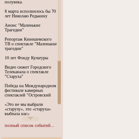
полувека.
8 марта исполнилось бы 70
лет Николаю Редькину
Анонс "Маленькие
Трагедии"
Репортаж Кинешемского
ТВ о спектакле "Маленькие
трагедии"
10 лет Фонду Культуры
Видео сюжет Городского
Телеканала о спектакле
"Старуха"
Победа на Международном
фестивале камерных
спектаклей "Островский
«Это не мы выбрали
«старуху», это «старуха»
выбрала нас»
Иммерсивный спектакль
полный список событий...
"Язык чистого полета
Души"