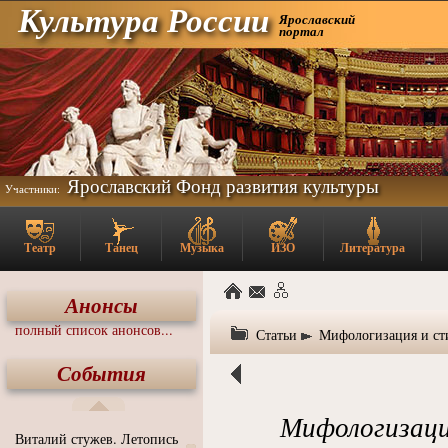
Культура России
Ярославский
портал
Ярославский Фонд развития культуры
Участники:
Театр
Танец
Музыка
ИЗО
Литература
Анонсы
полный список анонсов...
Статьи
Мифологизация и сти
События
Мифологизаци
Виталий стужев. Летопись