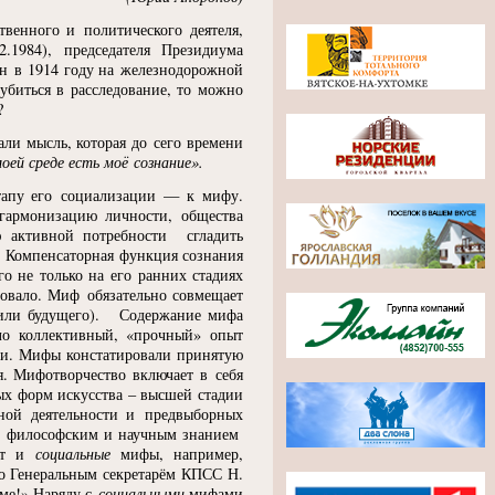
твенного и политического деятеля,
02.1984), председателя Президиума
 он в 1914 году на железнодорожной
убиться в расследование, то можно
?
ли мысль, которая до сего времени
ей среде есть моё сознание».
этапу его социализации — к мифу.
гармонизацию личности, общества
ю активной потребности сгладить
х. Компенсаторная функция сознания
о не только на его ранних стадиях
ровало. Миф обязательно совмещает
 или будущего). Содержание мифа
ло коллективный,
«
прочный» опыт
ки. Мифы констатировали принятую
. Мифотворчество включает в себя
ых форм искусства – высшей стадии
мной деятельности и предвыборных
у с философским и научным знанием
уют и
социальные
мифы, например,
о Генеральным секретарём КПСС Н.
ме!» Наряду с
социальными
мифами