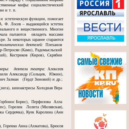
ственные
мифы: социалистический
е и т. п.
 и эстетическую функции, помогает
А. Ф. Лосев – выдающийся эстетик
еального и вещественного. Многие
ачала пытаются овладеть массами
ре. За некоторых заранее стараются
политических деятелей:
Плеханов
ер-Петросян
(
Камо), Радомысльский
кий), Костриков
(
Киров), Скрябин
римеры:
деятели театра
: Алексеев
вили Александр
(
Сольцев, Южин),
вич Залман
(
Гердт Зиновий) и др.;
зига), киноактрисы Холодная Вера
Горбонос Борис), Перфилова Алла
пс), Горелик Лолита
(
Милявская),
ка Сердючка), Куек Каролина
(
Ани
), Горенко Анна
(
Ахматова), Брюсов