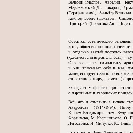
Валерий
(
Маслов, Аврелий, Баку
Мережковский Д., товарищ Герман
(
Серафимович), Зильбер Вениами
Кампов Борис
(
Полевой), Симон
Григорий
(
Борисова Анна, Брусн
Объектом эстетического отношени
вещь, общественно-политические ц
и отдельно взятый поступок чело
(
художественная деятельность) – к
Оно совершает гимнастику чувст
и как вписывает себя в неё, мы
манифестирует себя или свой желае
отношение к миру, времени
(
к про
Благодаря мифологизации
(
части
о партийных и творческих псевдо
Всё, что я отметила в начале ст
Андропова
(1914
-1984). Начну 
Юрием Владимировичем. Буду опир
Фортычева, М. Калашникова, О. Пл
Легостаева, И. Минутко, Ю. Тёшкин
Его отец – Вэлв
(
Владимир) Ли