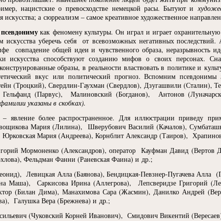
ример, нацистские о превосходстве немецкой расы. Бытуют и
художе
я искусства; а сюрреализм – самое креативное художественное направлени
псевдониму
е
как феномену культуры. Он играл и играет охранительную
м искусства уберечь себя от всевозможных негативных последствий. 
ифе совпадение общей идеи и чувственного образа, неразрывность ид
ки искусства способствуют созданию мифов о своих персонах. Сн
конструированные образы, в реальности властвовать в политике и культу
стетический вкус или политический прогноз. Вспомним псевдонимы
тейн
(
Троцкий), Свердлин-Гаухман
(
Свердлов), Дзугашвили
(
Сталин), Т
, Гельфанд
(
Парвус), Малиновский
(
Богданов), Антонов
(
Луначарс
амилии указаны в скобках).
ы – явление более распространенное. Для иллюстрации приведу п
евощикова Мария
(
Лилина), Шверубович Василий
(
Качалов), Сумбаташ
, Юрковская Мария
(
Андреева), Корнблит Александр
(
Таиров), Храпино
игорий Мормоненко
(
Александров), оператор Кауфман Давид
(
Вертов Д
хлова), Фельдман Фанни
(
Раневская Фаина) и др.;
еонид), Левицкая Алла
(
Баянова), Бендицкая-Певзнер-Пугачева Алла
(
ина Маша), Саркисова Ирина
(
Аллегрова), Лепсверидзе Григорий
(
Ле
ктор
(
Билан Дима), Манахимова Сара
(
Жасмин), Данилко Андрей
(
Вер
ва), Галушка Вера
(
Брежнева) и др.;
сильевич
(
Чуковский Корней Иванович), Смидович Викентий
(
Вересаев