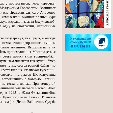
 у протестантов, через чёрточку:
 Моздокским Горсоветом. Возникает
чится: Предъявитель сего Андропов
в. семилетке и окончил полный курс
тскую изредка называл
Нагутинской
.
де одну из биографий, написанных
ко подчеркнул, как среда, а отсюда
происхождению дворянином, купцом
орным явлением. Выходцы из этих
ать происходит из Москвы
(
семья
в семье прачки
(
или горничной)…
кументам числится как купец. Умер
вет тетка, сестра родной бабки
(
по
 крестьянка из Рязанской губернии,
роверяла инструктор ЦК Капустина
, встретившись с матерью Евгении
не тетка, а нянька. При четвертой
кенштейн был часовой мастер. Имел
умер в 1915 г. Жена Флеккенштейна
. Происходила из Рязани. В анкете
на сама).»
(
Денис Бабиченко. Судьба