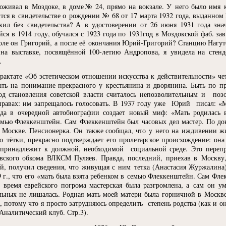
ивал в Моздоке, в доме№ 24, прямо на вокзале. У него было имя как
ся в свидетельстве о рождении № 68 от 17 марта 1932 года, выданном
жил без свидетельства? А в удостоверении от 26 июня 1931 года зна
я в 1914 году, обучался с 1923 года по 1931год в Моздокской фаб. за
коле он Григорий, а после её окончания Юрий-Григорий? Станцию Нагу
 на выставке, посвящённой 100-летию Андропова, я увидела на стен
.
рактате
«
Об эстетическом отношении искусства к действительности» чет
чать на понимание прекрасного у крестьянина и дворянина. Быть по 
д становления советской власти считалось непозволительным и поз
правах: им запрещалось голосовать. В 1937 году уже Юрий писал:
«
М
ода в очередной автобиографии создает новый миф:
«
Мать родилась 
семью Флеккенштейн. Сам Флеккенштейн был часовых дел мастер. По до
в Москве. Пенсионерка. Он также сообщал, что у него на иждивении жи
го тётки, прекрасно подтверждает его пролетарское происхождение: она
 принадлежит к должной, необходимой социальной среде. Это переп
вского обкома ВЛКСМ Пуляев. Правда, последний, приехав в Москву
, получил сведения, что живущая с ним тетка
(
Анастасия Журжалина) 
г., что его
«
мать была взята ребенком в семью Флеккенштейн. Сам Фле
о время еврейского погрома мастерская была разгромлена, а сам он 
льных не лишалась. Родная мать моей матери была горничной в Москве
 потому что я просто затрудняюсь определить степень родства
(
как и о
 Аналитический клуб. Стр.3).