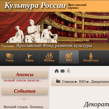
Культура России
Ярославский
портал
Ярославский Фонд развития культуры
Участники:
Театр
Танец
Музыка
ИЗО
Литература
Анонсы
полный список анонсов...
Главная
ИЗО
Декоративн
События
Декорат
Виталий стужев. Летопись