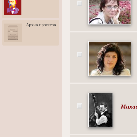
3: Обусловленности
человека и их влияние на
карьеру
Творческая встреча со
Архив проектов
скульптором Дмитрием
Тугариновым
АртБульвар в День города
Ярославля
Михаи