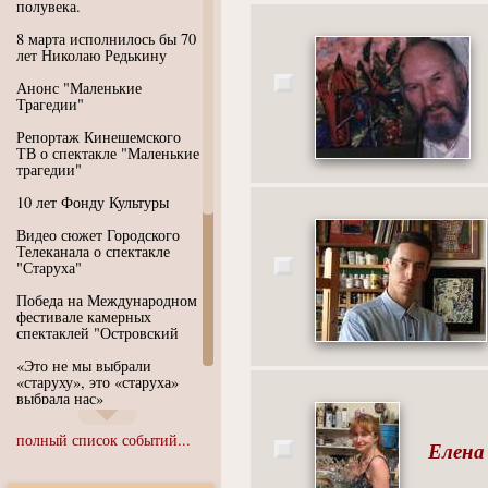
полувека.
8 марта исполнилось бы 70
лет Николаю Редькину
Анонс "Маленькие
Трагедии"
Репортаж Кинешемского
ТВ о спектакле "Маленькие
трагедии"
10 лет Фонду Культуры
Видео сюжет Городского
Телеканала о спектакле
"Старуха"
Победа на Международном
фестивале камерных
спектаклей "Островский
«Это не мы выбрали
«старуху», это «старуха»
выбрала нас»
Иммерсивный спектакль
полный список событий...
Елена
"Язык чистого полета
Души"